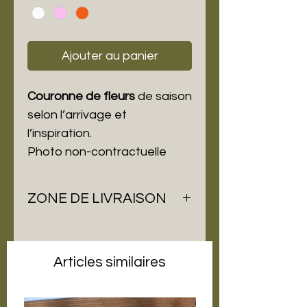
Ajouter au panier
Couronne de fleurs
de saison
selon l’arrivage et
l’inspiration.
Photo non-contractuelle
ZONE DE LIVRAISON
26380 : Peyrins
26260 : Saint Donat sur
l'Herbasse, Saint Bardoux, Bren,
Articles similaires
Margés, Arthémonay, Marsaz,
Charmes sur l'Herbasse, Clérieux