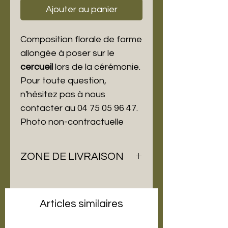
Ajouter au panier
Composition florale de forme
allongée à poser sur le
cercueil
lors de la cérémonie.
Pour toute question,
n'hésitez pas à nous
contacter au 04 75 05 96 47.
Photo non-contractuelle
ZONE DE LIVRAISON
26380 : Peyrins
26260 : Saint Donat sur
l'Herbasse, Saint Bardoux, Bren,
Articles similaires
Margés, Arthémonay, Marsaz,
Charmes sur l'Herbasse, Clérieux